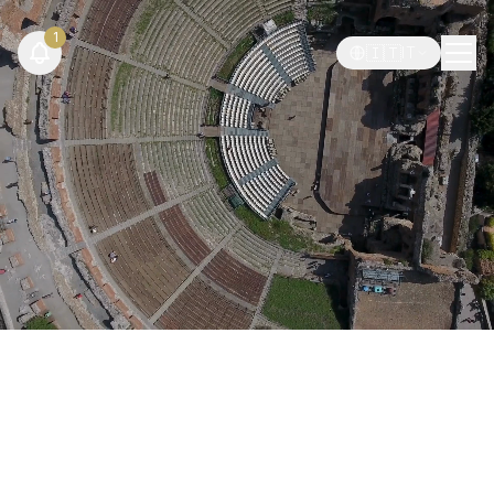
1
🇮🇹
IT